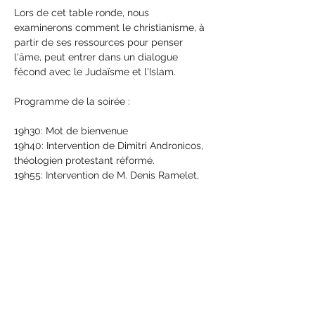
Lors de cet table ronde, nous 
examinerons comment le christianisme, à 
partir de ses ressources pour penser 
l'âme, peut entrer dans un dialogue 
fécond avec le Judaïsme et l'Islam. 
Programme de la soirée : 
19h30: Mot de bienvenue 
19h40: Intervention de Dimitri Andronicos, 
théologien protestant réformé.
19h55: Intervention de M. Denis Ramelet, 
catholique.  
20h10 : Intervention de l'Imam Farès Abed, 
musulman. 
20h35 : Discussion entre intervenants et 
public
21h00: Convivialité avec un apéritif. 