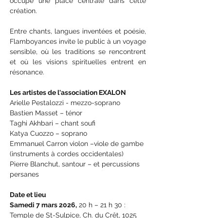
occupe une place centrale dans cette 
création.
Entre chants, langues inventées et poésie, 
Flamboyances invite le public à un voyage 
sensible, où les traditions se rencontrent 
et où les visions spirituelles entrent en 
résonance.
Les artistes de l'association EXALON
Arielle Pestalozzi - mezzo-soprano
Bastien Masset – ténor
Taghi Akhbari – chant soufi
Katya Cuozzo – soprano
Emmanuel Carron violon –viole de gambe 
(instruments à cordes occidentales)
Pierre Blanchut, santour – et percussions 
persanes
Date et lieu
Samedi 7 mars 2026,
 20 h – 21 h 30 : 
Temple de St-Sulpice, Ch. du Crêt, 1025 