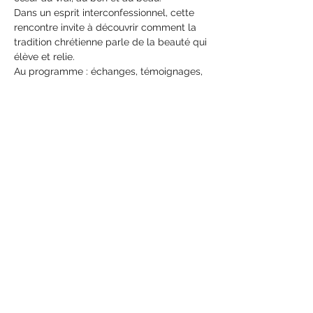
Dans un esprit interconfessionnel, cette 
rencontre invite à découvrir comment la 
tradition chrétienne parle de la beauté qui 
élève et relie.
Au programme : échanges, témoignages, 
contemplation… et un geste de beauté à 
emporter pour la semaine.
Une soirée pour voir, écouter et se laisser 
toucher, avec l’Association suisse des 
Chrétiens d’Orient.
Organisation : Roula Lopez
Partager cet événement