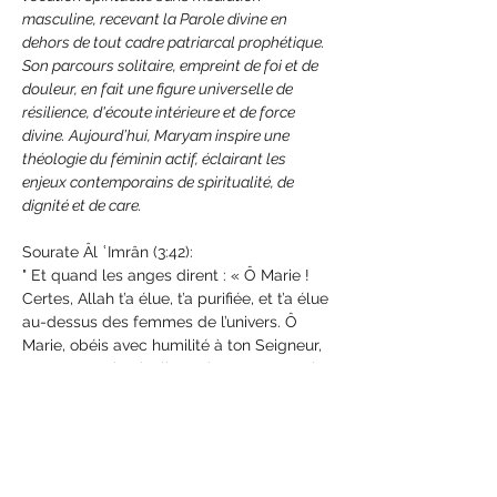
masculine, recevant la Parole divine en 
dehors de tout cadre patriarcal prophétique. 
Son parcours solitaire, empreint de foi et de 
douleur, en fait une figure universelle de 
résilience, d'écoute intérieure et de force 
divine. Aujourd’hui, Maryam inspire une 
théologie du féminin actif, éclairant les 
enjeux contemporains de spiritualité, de 
dignité et de care. 
Sourate Âl ʿImrân (3:42):
" Et quand les anges dirent : « Ô Marie ! 
Certes, Allah t’a élue, t’a purifiée, et t’a élue 
au-dessus des femmes de l’univers. Ô 
Marie, obéis avec humilité à ton Seigneur, 
prosterne-toi et incline-toi avec ceux qui 
s'inclinent» "
Nicole Lechanteur 
Marie, figure essentielle du catholicisme, 
incarne une foi libre, lucide et profondément 