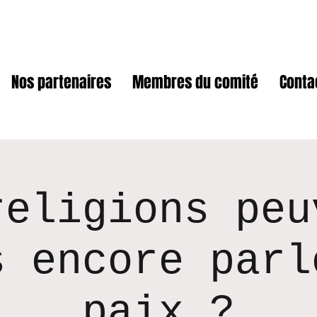
Nos partenaires
Membres du comité
Conta
religions peu
s encore parl
paix ?