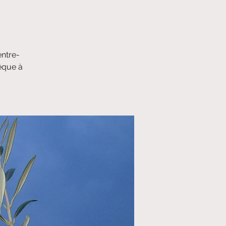
entre-
vêque à