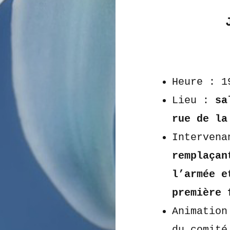
Heure : 1
Lieu :
sa
rue de la
Interven
remplaçan
l’armée e
première 
Animation
du comité