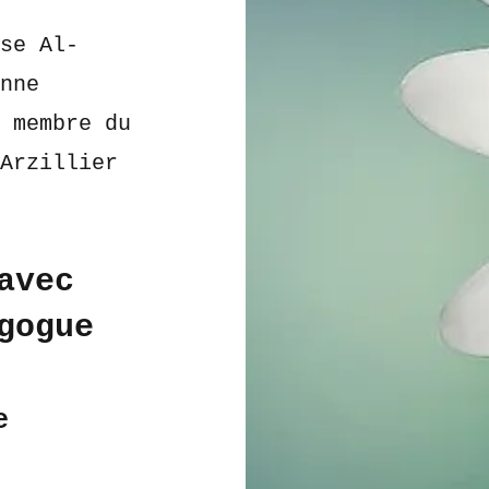
sse Al-
anne
, membre du
’Arzillier
avec
gogue
e