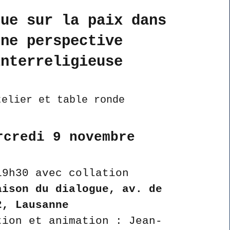
gue sur la paix dans
une perspective
interreligieuse
telier et table ronde
rcredi 9 novembre
19h30 avec collation
aison du dialogue, av. de
2, Lausanne
tion et animation : Jean-