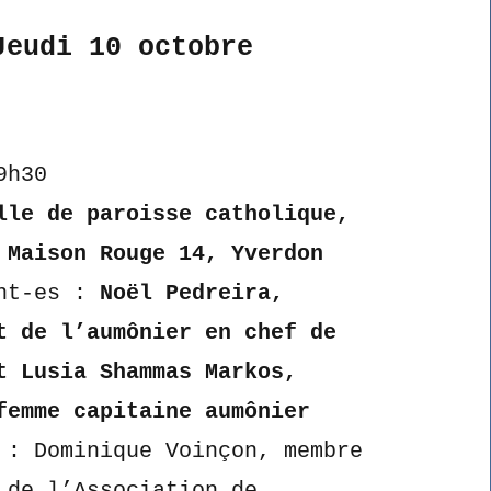
Jeudi 10 octobre
9h30
lle de paroisse catholique,
 Maison Rouge 14, Yverdon
ant-es :
Noël Pedreira,
t de l’aumônier en chef de
t Lusia Shammas Markos,
femme capitaine aumônier
 : Dominique Voinçon, membre
 de l’Association de