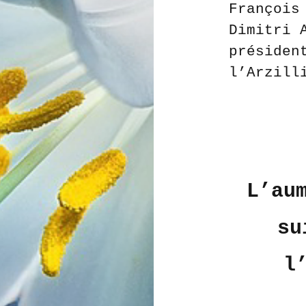
François
Dimitri 
présiden
l’Arzill
L’au
su
l