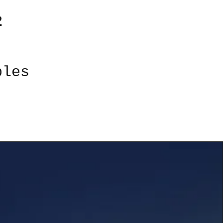
2
bles