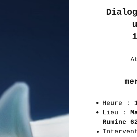
Dialo
A
me
Heure : 
Lieu :
M
Rumine 6
Interven