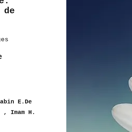
e.
 de
ges
e
s
Rabin E.De
t , Imam H.