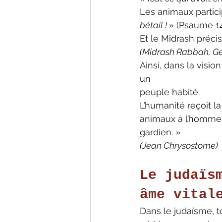
Les animaux partici
bétail ! »
 (Psaume 14
Et le Midrash préci
(Midrash Rabbah, Ge
Ainsi, dans la visio
un
peuple habité.
L’humanité reçoit la
animaux à l’homme, n
gardien. »
(Jean Chrysostome)
Le judaïs
âme vital
Dans le judaïsme, 