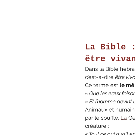
La Bible 
être viva
Dans la Bible hébra
c’est-à-dire 
être viv
Ce terme est 
le m
« Que les eaux fois
« Et l’homme devint 
Animaux et humains
par le 
souffle.
La
 Ge
créature :
« Tout ce qui avait en