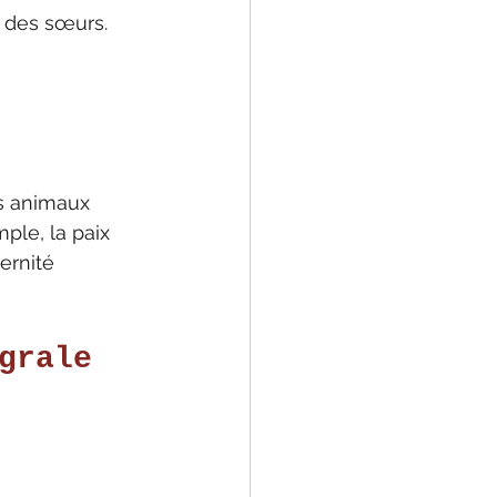
et des sœurs.
es animaux 
ple, la paix 
ernité 
grale 