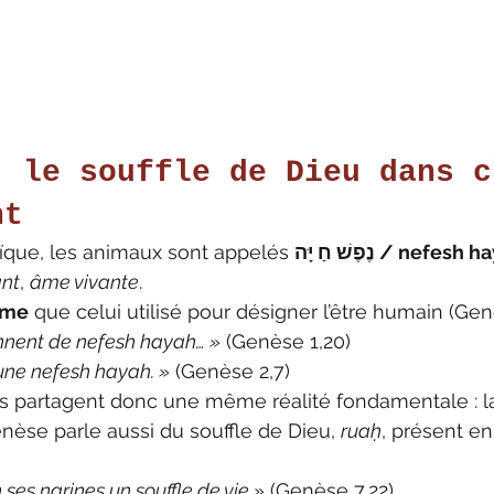
: le souffle de Dieu dans c
nt
ïque, les animaux sont appelés 
נֶפֶשׁ חַ יָּה / nefes
ant
, 
âme vivante
.
ême
 que celui utilisé pour désigner l’être humain (Gen
onnent de nefesh hayah… »
 (Genèse 1,20)
une nefesh hayah. »
 (Genèse 2,7)
 partagent donc une même réalité fondamentale : l
nèse parle aussi du souffle de Dieu, 
ruaḥ
, présent en
 ses narines un souffle de vie »
 (Genèse 7,22)