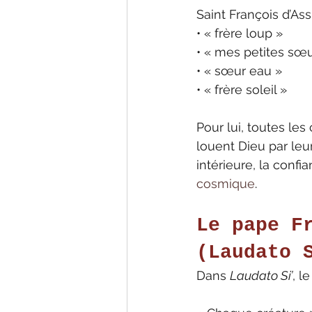
Saint François d’Ass
• « frère loup »
• « mes petites sœu
• « sœur eau »
• « frère soleil »
Pour lui, toutes le
louent Dieu par leu
intérieure, la confi
cosmique
.
Le pape F
(Laudato 
Dans 
Laudato Si’
, l