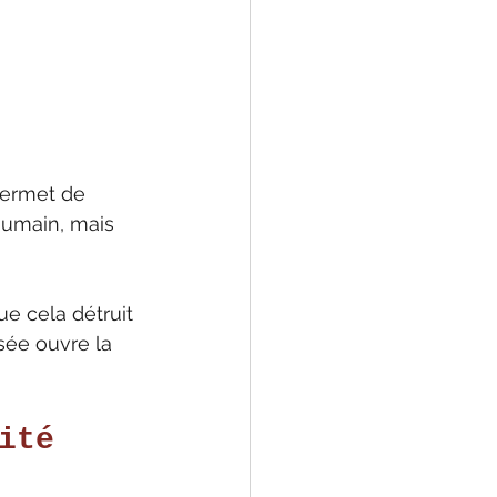
 permet de 
 humain, mais 
ue cela détruit 
sée ouvre la 
ité 