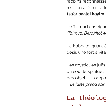
rabbins reconnaisse
relation à Dieu.
 La
 
tsa’ar baalei ḥayim
Le Talmud enseigne
(Talmud, Berakhot 4
La Kabbale, quant à
désir, une force vi
Les mystiques juifs 
un souffle spirituel
des objets : ils ap
« Le juste prend soin
La théolo