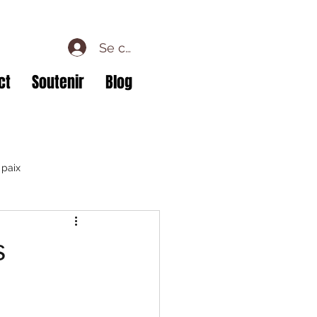
Se connecter
ct
Soutenir
Blog
 paix
s