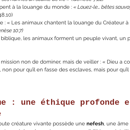
pent à la louange du monde : 
« Louez-le… bêtes sauvag
8,10)
se : « Les animaux chantent la louange du Créateur à 
nèse 10:7)
n biblique, les animaux forment un peuple vivant, un p
 mission non de dominer, mais de veiller : « Dieu a co
on pour qu’il en fasse des esclaves, mais pour qu’il 
me : une éthique profonde e
e
toute créature vivante possède une 
nefesh
, une âme v