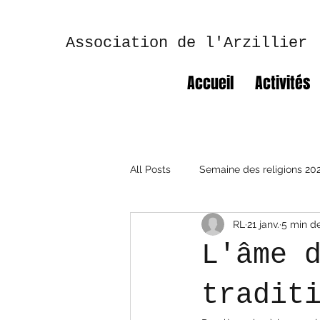
Association de l'Arzillier
Accueil
Activités
All Posts
Semaine des religions 20
RL
21 janv.
5 min de
Semaine des religions 2025
L'âme 
tradit