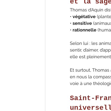
et la sag
Thomas d’Aquin dist
• 
végétative
 (plant
• 
sensitive
 (animau
• 
rationnelle
 (huma
Selon lui : les anim
sentir, d’aimer, d’a
elle est pleinement
Et surtout, Thomas a
en nous la compassi
voie à une théologi
Saint-Fra
universel