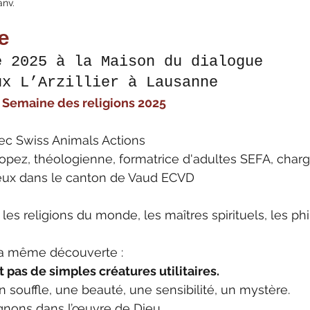
anv.
e
e 2025 à la Maison du dialogue 
ux L’Arzillier à Lausanne
a Semaine des religions 2025
vec Swiss Animals Actions
opez, théologienne, formatrice d'adultes SEFA, char
gieux dans le canton de Vaud ECVD
 les religions du monde, les maîtres spirituels, les ph
 la même découverte :
 pas de simples créatures utilitaires.
n souffle, une beauté, une sensibilité, un mystère.
gnons dans l’œuvre de Dieu.