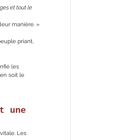
es et tout le 
leur manière. »
euple priant, 
nfié les 
en soit le 
t une 
itale. Les 