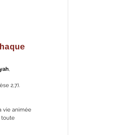
haque 
h hayah
,
èse 2,7).
a vie animée 
 toute 