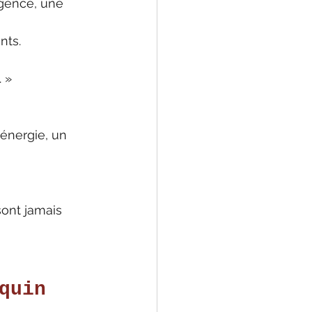
igence, une
nts.
 »
énergie, un 
sont jamais 
quin 