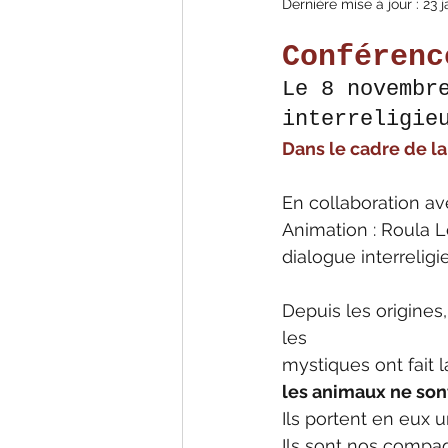
Dernière mise à jour :
23 j
Conférenc
Le 8 novembr
interreligie
Dans le cadre de l
En collaboration a
Animation : Roula L
dialogue interreli
Depuis les origines,
les
mystiques ont fait
les animaux ne sont
Ils portent en eux u
Ils sont nos compa