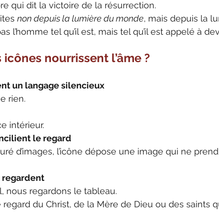
qui dit la victoire de la résurrection.
ites 
non depuis la lumière du monde
, mais depuis la l
s l’homme tel qu’il est, mais tel qu’il est appelé à dev
s icônes nourrissent l’âme ?
ent un langage silencieux
e rien.
 intérieur.
ncilient le regard
ré d’images, l’icône dépose une image qui ne prend r
s regardent
l, nous regardons le tableau.
le regard du Christ, de la Mère de Dieu ou des saints q