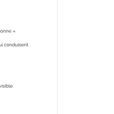
bonne ».
ui conduisent 
isible.