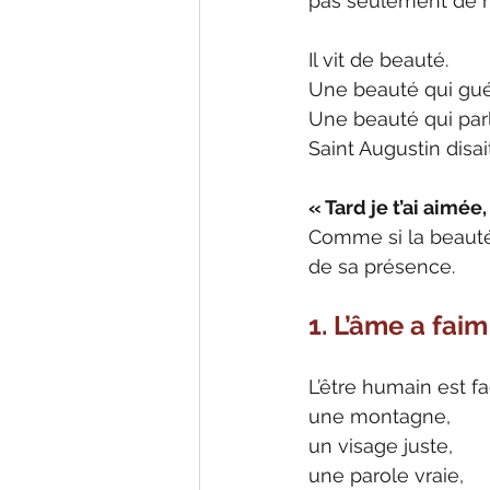
pas seulement de nou
Il vit de beauté.
Une beauté qui guéri
Une beauté qui par
Saint Augustin disait
« Tard je t’ai aimée
Comme si la beauté 
de sa présence.
1. L’âme a faim
L’être humain est f
une montagne,
un visage juste,
une parole vraie,