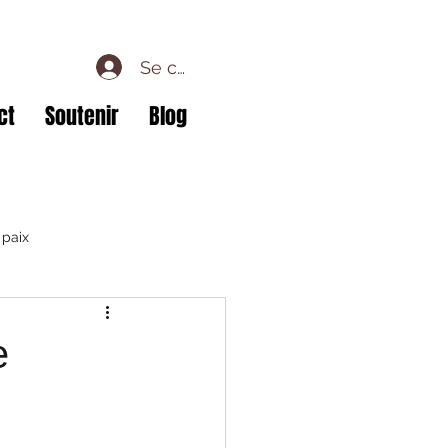
Se connecter
ct
Soutenir
Blog
 paix
e