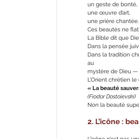
un geste de bonté,
une œuvre d’art,
une prière chantée.
Ces beautés ne flatt
La Bible dit que Di
Dans la pensée juiv
Dans la tradition ch
au
mystère de Dieu — a
L’Orient chrétien le
« La beauté sauver
(Fiodor Dostoïevski)
Non la beauté superf
2. L’icône : be
L’icône n’est pas un