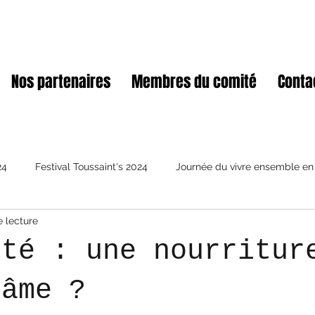
Nos partenaires
Membres du comité
Conta
24
Festival Toussaint's 2024
Journée du vivre ensemble en
e lecture
uté : une nourritur
'âme ?